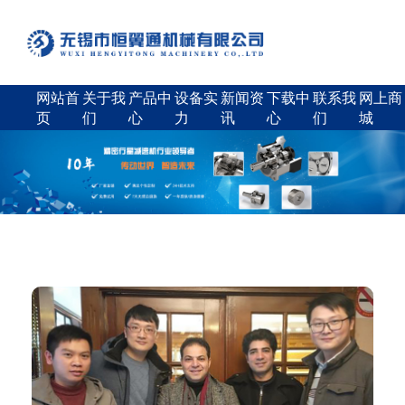
网站首
关于我
产品中
设备实
新闻资
下载中
联系我
网上商
页
们
心
力
讯
心
们
城