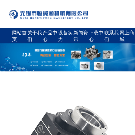
网站首
关于我
产品中
设备实
新闻资
下载中
联系我
网上商
页
们
心
力
讯
心
们
城