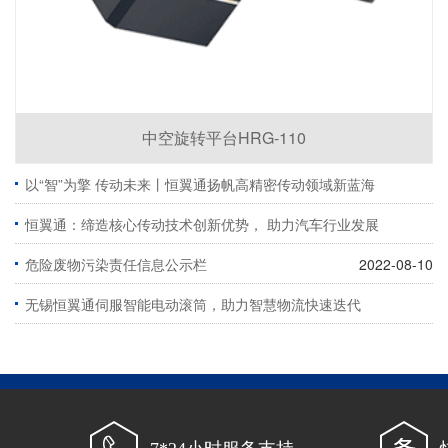
中空旋转平台HRG-110
以“智”为擎 传动未来丨恒翼通扬帆高精密传动领域新蓝海
恒翼通：缔造核心传动技术创新优势， 助力汽车行业发展
2024-09-20
危险废物污染责任信息公示栏
2023-09-04
2022-08-10
无锡恒翼通伺服智能电动滚筒，助力智慧物流快速迭代
2021-09-09